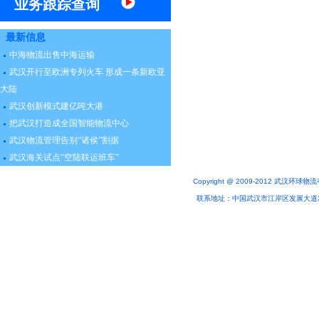
业务跟踪查询
最新信息
中海物流出售中海运输
武汉开行至欧洲专列火车 形成一条新欧亚
大陆
武汉创新模式建亿吨大港
把武汉打造成全国智能物流中心
武汉物流管理告别“诸侯”割据
武汉海关试点“空陆联运班车”
Copyright @ 2009-2012 武汉环球物流
联系地址：中国武汉市江岸区发展大道